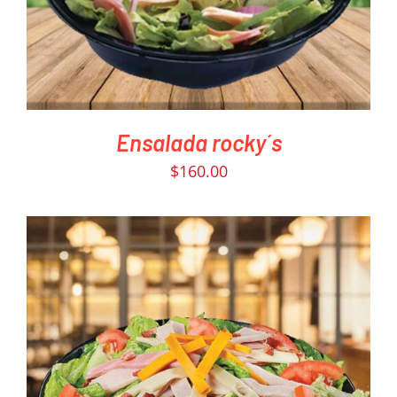
Ensalada rocky´s
$
160.00
PEDIR AHORA
/