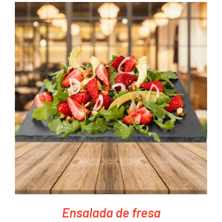
PEDIR AHORA
/
DETAILS
Ensalada de fresa