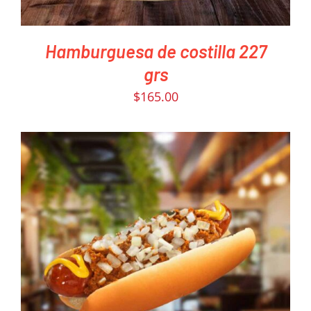
Hamburguesa de costilla 227
grs
$
165.00
PEDIR AHORA
/
DETAILS