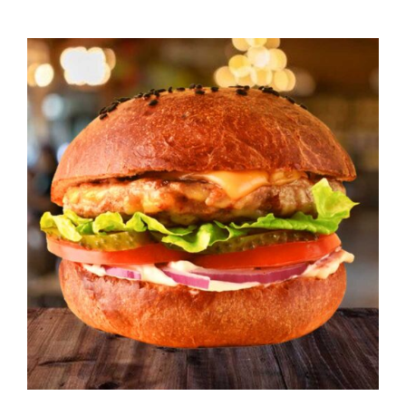
PEDIR AHORA
/
DETAILS