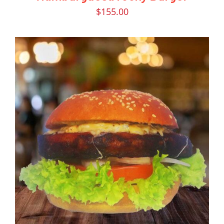
$
155.00
PEDIR AHORA
/
DETAILS