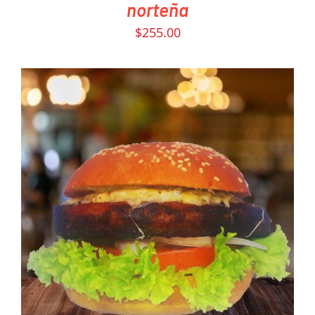
norteña
$
255.00
PEDIR AHORA
/
DETAILS