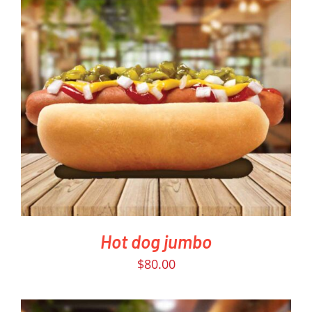
PEDIR AHORA
/
DETAILS
Hot dog jumbo
$
80.00