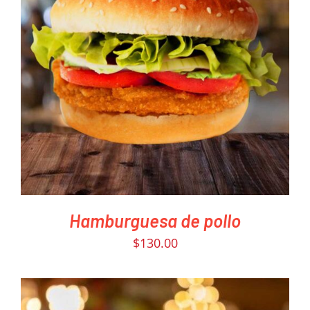
PEDIR AHORA
/
DETAILS
Hamburguesa de pollo
$
130.00