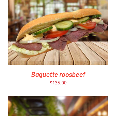
PEDIR AHORA
/
DETAILS
Baguette roosbeef
$
135.00