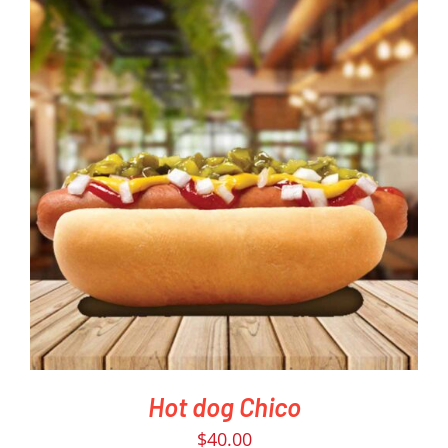
PEDIR AHORA
/
DETAILS
Hot dog Chico
$
40.00