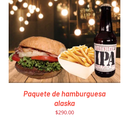
PEDIR AHORA
/
DETAILS
Paquete de hamburguesa
alaska
$
290.00