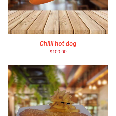
Chilli hot dog
$
100.00
PEDIR AHORA
/