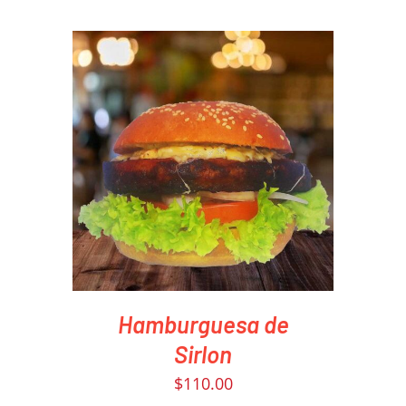
PEDIR AHORA
/
DETAILS
Hamburguesa de
Sirlon
$
110.00