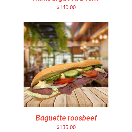
$
140.00
PEDIR AHORA
/
DETAILS
Baguette roosbeef
$
135.00