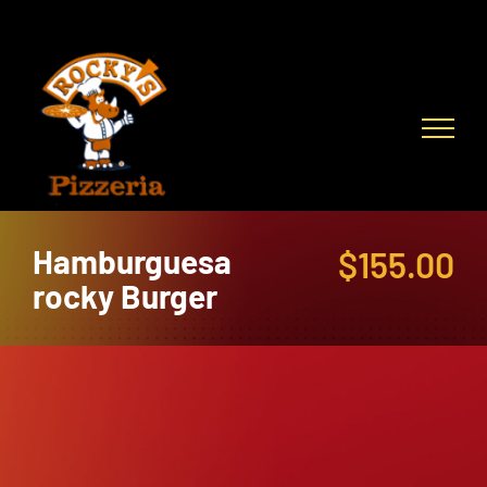
Skip
to
content
Hamburguesa
$
155.00
rocky Burger