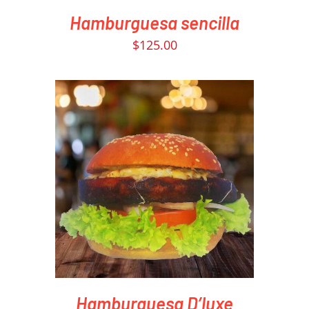
Hamburguesa sencilla
$
125.00
PEDIR AHORA
/
DETAILS
Hamburguesa D’luxe