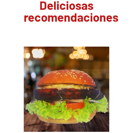
Deliciosas
recomendaciones
PEDIR AHORA
/
DETAILS