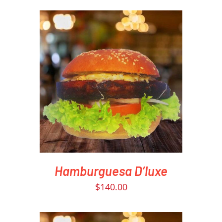
PEDIR AHORA
/
DETAILS
Hamburguesa D’luxe
$
140.00