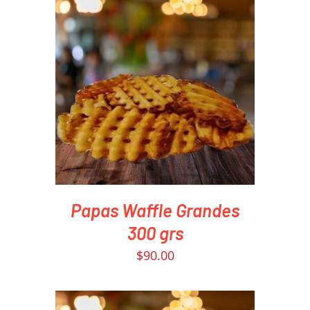
PEDIR AHORA
/
DETAILS
Papas Waffle Grandes
300 grs
$
90.00