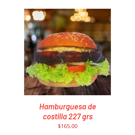
PEDIR AHORA
/
DETAILS
Hamburguesa de
costilla 227 grs
$
165.00