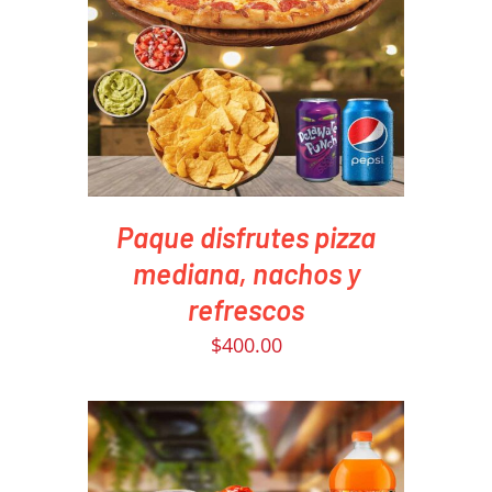
PEDIR AHORA
/
DETAILS
Paque disfrutes pizza
mediana, nachos y
refrescos
$
400.00