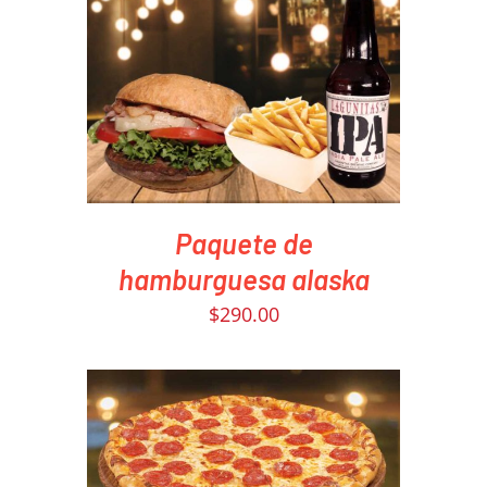
PEDIR AHORA
/
DETAILS
Paquete de
hamburguesa alaska
$
290.00