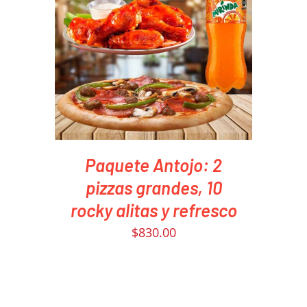
PEDIR AHORA
/
DETAILS
Paquete Antojo: 2
pizzas grandes, 10
rocky alitas y refresco
$
830.00