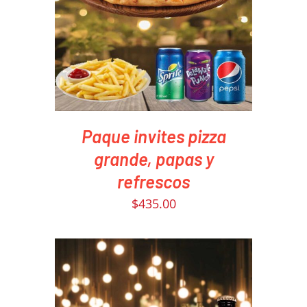
PEDIR AHORA
/
DETAILS
Paque invites pizza
grande, papas y
refrescos
$
435.00