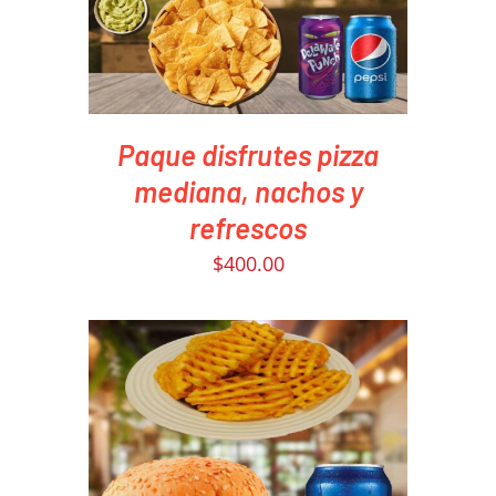
Paque disfrutes pizza
mediana, nachos y
refrescos
$
400.00
PEDIR AHORA
/
DETAILS