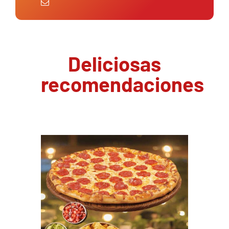
Deliciosas
recomendaciones
PEDIR AHORA
/
DETAILS