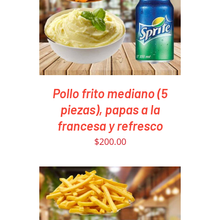
PEDIR AHORA
/
DETAILS
Pollo frito mediano (5
piezas), papas a la
francesa y refresco
$
200.00