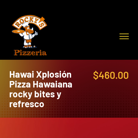
Skip
to
content
Hawai Xplosión
$
460.00
Pizza Hawaiana
rocky bites y
refresco