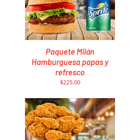
Paquete Milán
Hamburguesa papas y
refresco
$
225.00