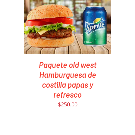
PEDIR AHORA
/
DETAILS
Paquete old west
Hamburguesa de
costilla papas y
refresco
$
250.00