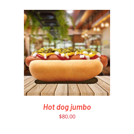
PEDIR AHORA
/
DETAILS
Hot dog jumbo
$
80.00