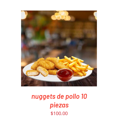
PEDIR AHORA
/
DETAILS
nuggets de pollo 10
piezas
$
100.00