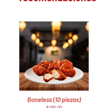
PEDIR AHORA
/
DETAILS
Boneless (10 piezas)
$
195.00