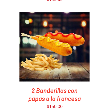
PEDIR AHORA
/
DETAILS
2 Banderillas con
papas a la francesa
$
150.00