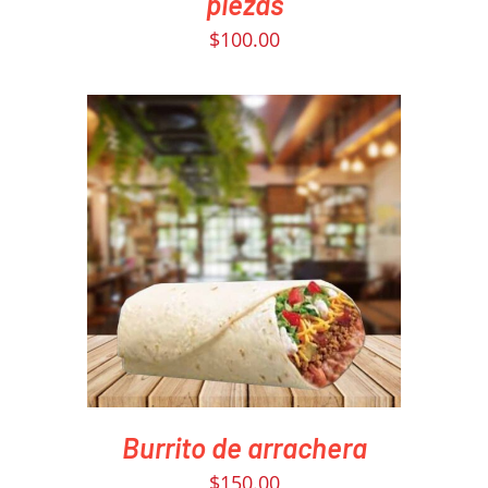
piezas
$
100.00
PEDIR AHORA
/
DETAILS
Burrito de arrachera
$
150.00