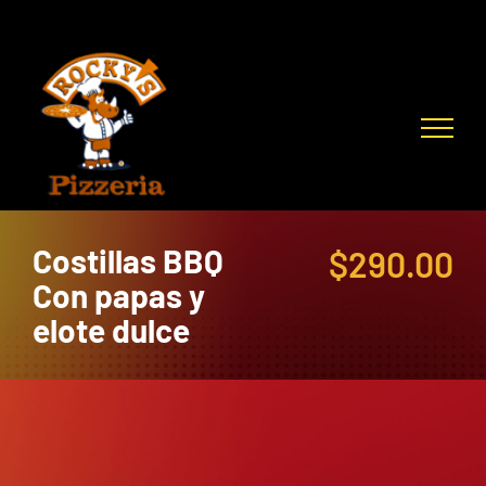
Skip
to
content
Costillas BBQ
$
290.00
Con papas y
elote dulce