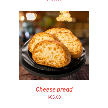
PEDIR AHORA
/
DETAILS
Cheese bread
$
65.00