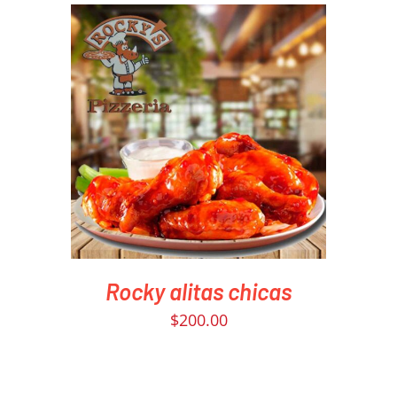
PEDIR AHORA
/
DETAILS
Rocky alitas chicas
$
200.00