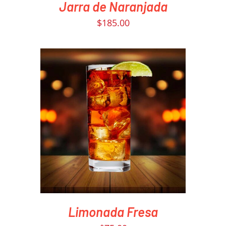
Jarra de Naranjada
$
185.00
PEDIR AHORA
/
DETAILS
Limonada Fresa