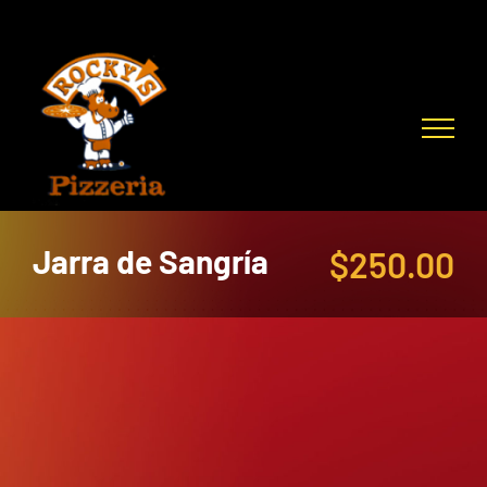
Skip
to
content
Jarra de Sangría
$
250.00