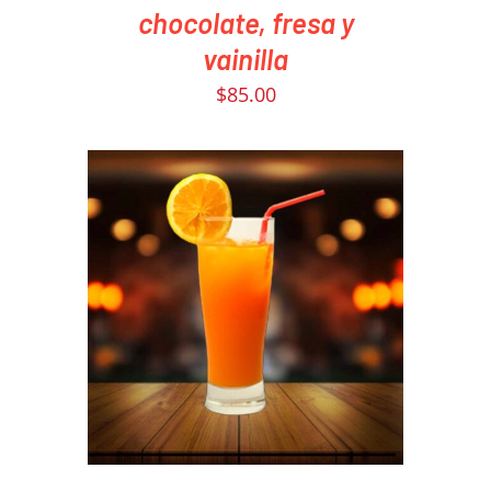
chocolate, fresa y
vainilla
$
85.00
PEDIR AHORA
/
DETAILS