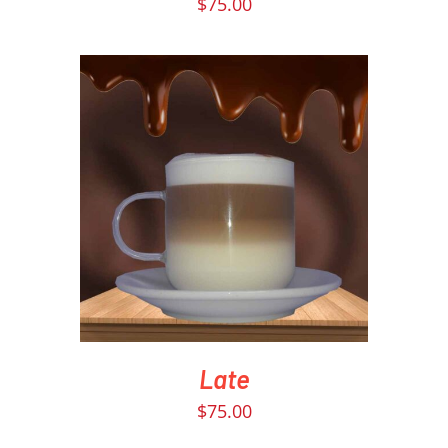
$
75.00
PEDIR AHORA
/
DETAILS
Late
$
75.00