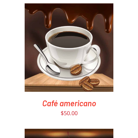
PEDIR AHORA
/
DETAILS
Café americano
$
50.00