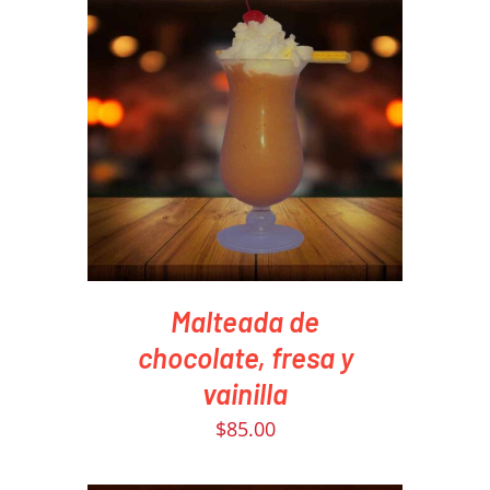
PEDIR AHORA
/
DETAILS
Malteada de
chocolate, fresa y
vainilla
$
85.00