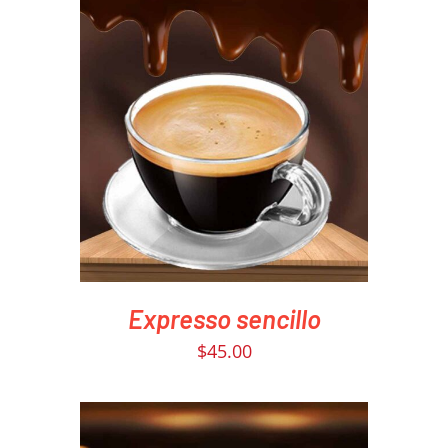
PEDIR AHORA
/
DETAILS
Expresso sencillo
$
45.00