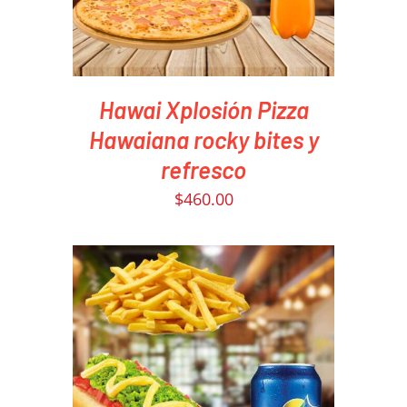
Hawai Xplosión Pizza
Hawaiana rocky bites y
refresco
$
460.00
PEDIR AHORA
/
DETAILS