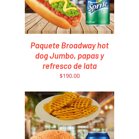
Paquete Broadway hot
dog Jumbo, papas y
refresco de lata
$
190.00
PEDIR AHORA
/