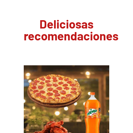
Deliciosas
recomendaciones
PEDIR AHORA
/
DETAILS