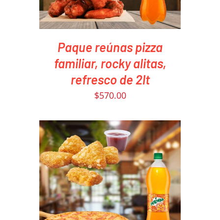
Paque reúnas pizza
familiar, rocky alitas,
refresco de 2lt
$
570.00
PEDIR AHORA
/
DETAILS