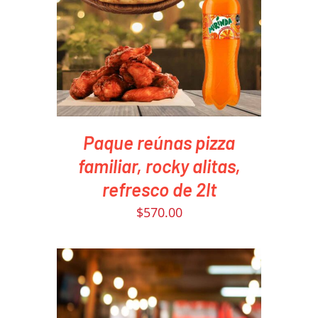
PEDIR AHORA
/
DETAILS
Paque reúnas pizza
familiar, rocky alitas,
refresco de 2lt
$
570.00