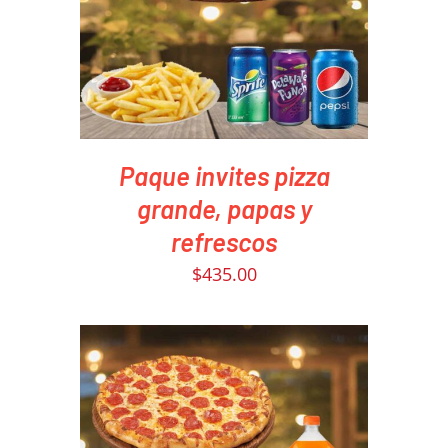
DETAILS
Paque invites pizza
grande, papas y
refrescos
$
435.00