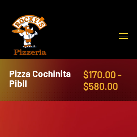
Skip
to
content
Pizza Cochinita
$
170.00
-
Pibil
Ran
$
580.00
de
prec
des
$170