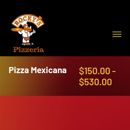
Skip
to
content
Pizza Mexicana
$
150.00
-
Ran
$
530.00
de
prec
des
$150