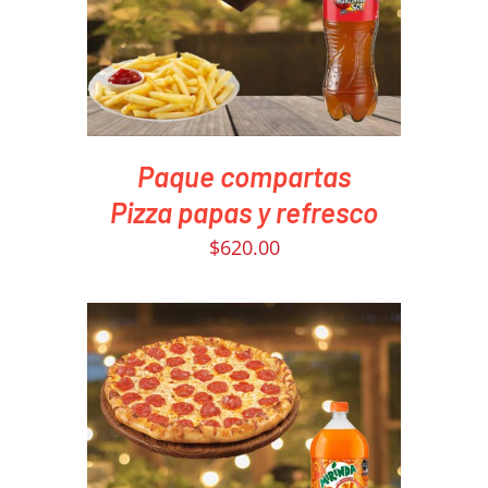
Paque compartas
Pizza papas y refresco
$
620.00
PEDIR AHORA
/
DETAILS