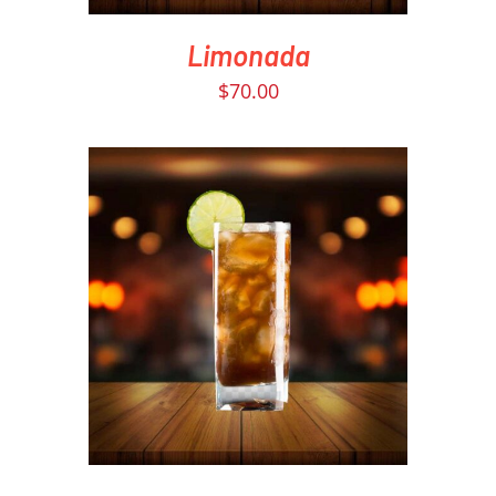
Limonada
$
70.00
PEDIR AHORA
/
DETAILS