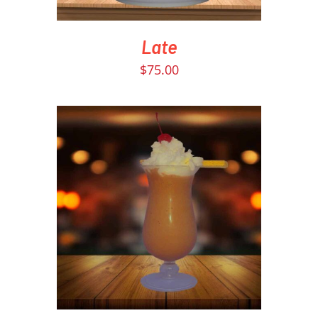
Late
$
75.00
PEDIR AHORA
/
DETAILS