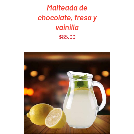
Malteada de
chocolate, fresa y
vainilla
$
85.00
PEDIR AHORA
/
DETAILS