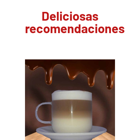
Deliciosas
recomendaciones
PEDIR AHORA
/
DETAILS