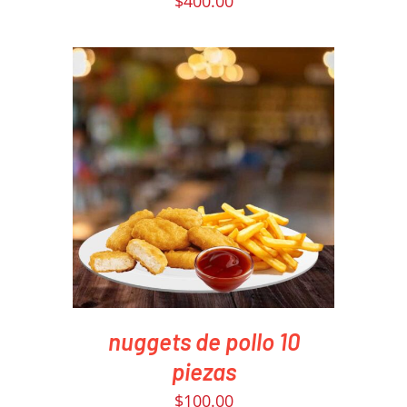
$
400.00
PEDIR AHORA
/
DETAILS
nuggets de pollo 10
piezas
$
100.00