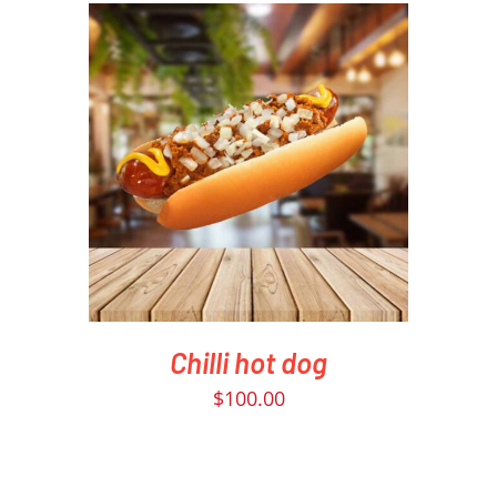
PEDIR AHORA
/
DETAILS
Chilli hot dog
$
100.00