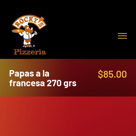
Skip
to
content
Papas a la
$
85.00
francesa 270 grs