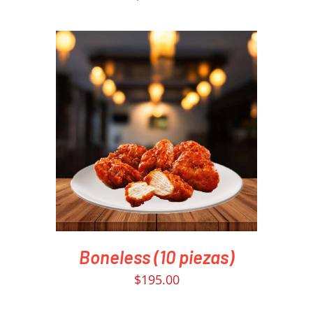
PEDIR AHORA
/
DETAILS
Boneless (10 piezas)
$
195.00