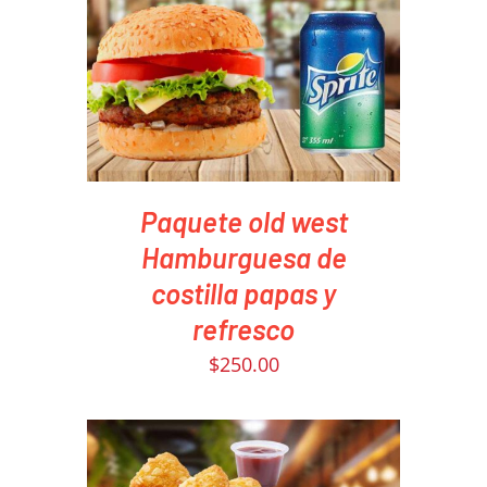
PEDIR AHORA
/
DETAILS
Paquete old west
Hamburguesa de
costilla papas y
refresco
$
250.00