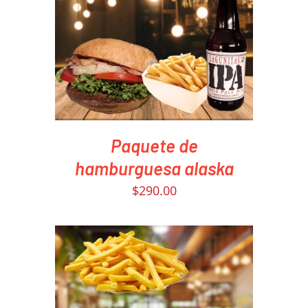
PEDIR AHORA
/
DETAILS
Paquete de
hamburguesa alaska
$
290.00