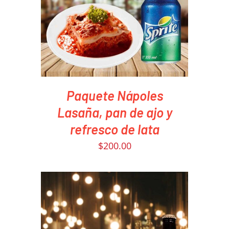
PEDIR AHORA
/
DETAILS
Paquete Nápoles
Lasaña, pan de ajo y
refresco de lata
$
200.00