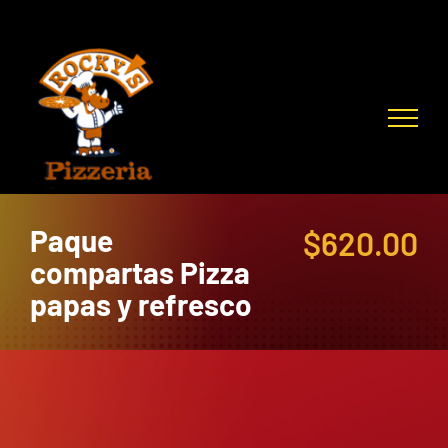
Skip
to
content
Paque
$
620.00
compartas Pizza
papas y refresco