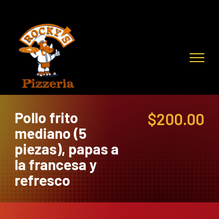
Skip
to
content
Pollo frito
$
200.00
mediano (5
piezas), papas a
la francesa y
refresco