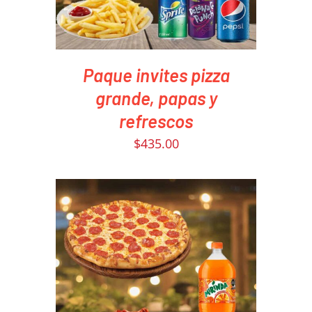
Paque invites pizza
grande, papas y
refrescos
$
435.00
PEDIR AHORA
/
DETAILS