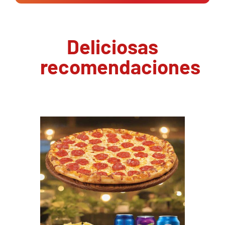
Deliciosas
recomendaciones
PEDIR AHORA
/
DETAILS