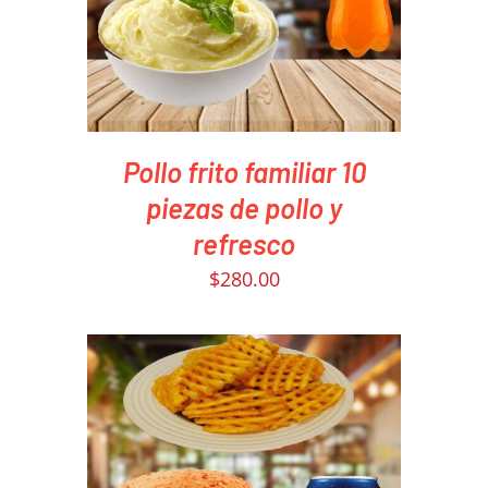
Pollo frito familiar 10
piezas de pollo y
refresco
$
280.00
PEDIR AHORA
/