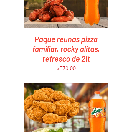
Paque reúnas pizza
familiar, rocky alitas,
refresco de 2lt
$
570.00
PEDIR AHORA
/
DETAILS