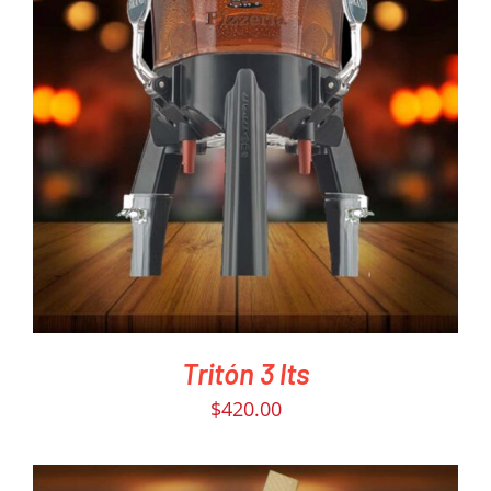
PEDIR AHORA
/
DETAILS
Tritón 3 lts
$
420.00