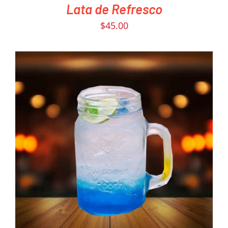
Lata de Refresco
$
45.00
PEDIR AHORA
/
DETAILS