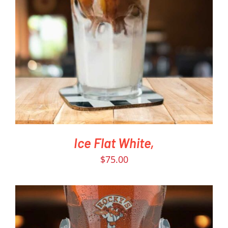
PEDIR AHORA
/
DETAILS
Ice Flat White,
$
75.00