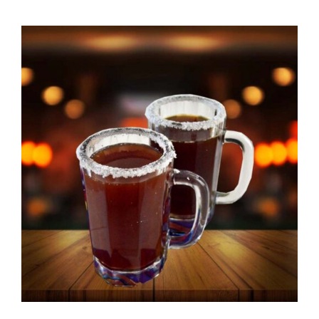
PEDIR AHORA
/
DETAILS