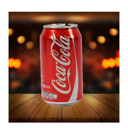
PEDIR AHORA
/
DETAILS