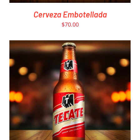
Cerveza Embotellada
$
70.00
PEDIR AHORA
/
DETAILS