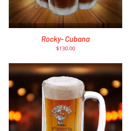
Rocky- Cubana
$
130.00
PEDIR AHORA
/
DETAILS