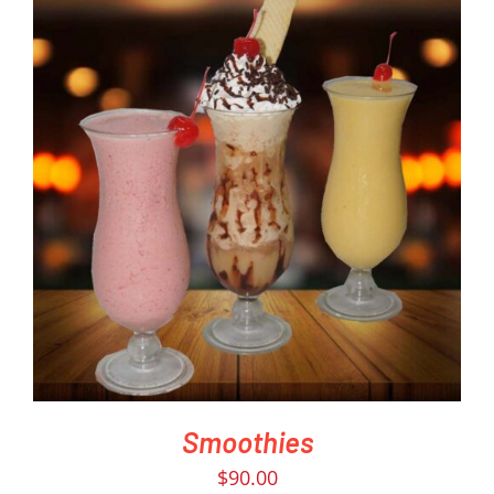
PEDIR AHORA
/
DETAILS
Smoothies
$
90.00