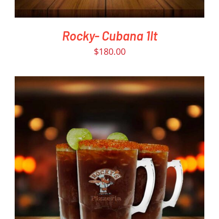
Rocky- Cubana 1lt
$
180.00
PEDIR AHORA
/
DETAILS