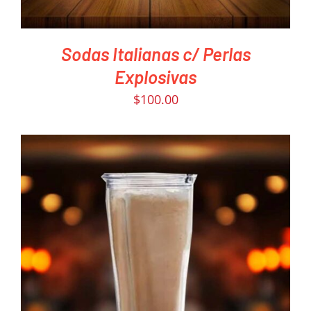
Sodas Italianas c/ Perlas
Explosivas
$
100.00
PEDIR AHORA
/
DETAILS