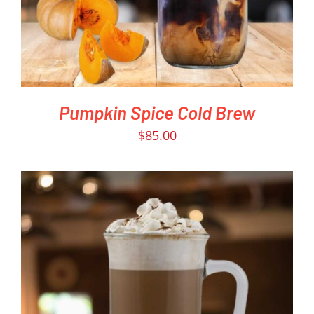
Pumpkin Spice Cold Brew
$
85.00
PEDIR AHORA
/