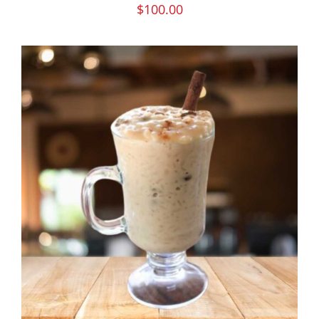
$
100.00
PEDIR AHORA
/
DETAILS