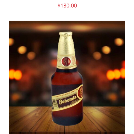
$
130.00
PEDIR AHORA
/
DETAILS