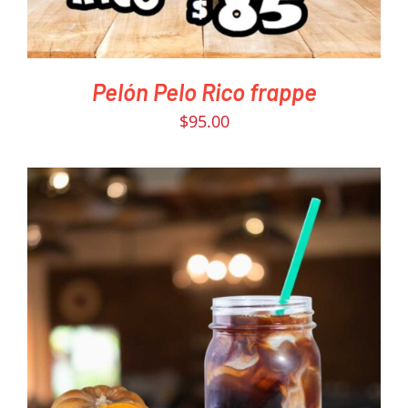
Pelón Pelo Rico frappe
$
95.00
PEDIR AHORA
/
DETAILS