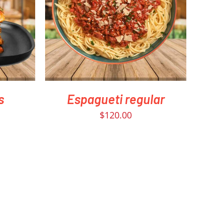
VIEW
PEDIR AHORA
/
QUICK VIEW
s
Espagueti regular
$
120.00