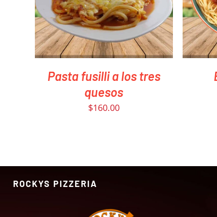
Pasta fusilli a los tres
quesos
$
160.00
ROCKYS PIZZERIA