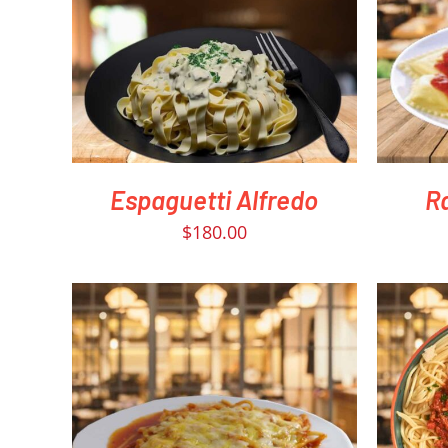
PEDIR AHORA
/
QUICK VIEW
PED
Espaguetti Alfredo
Ra
$
180.00
PEDIR AHORA
/
QUICK VIEW
PED