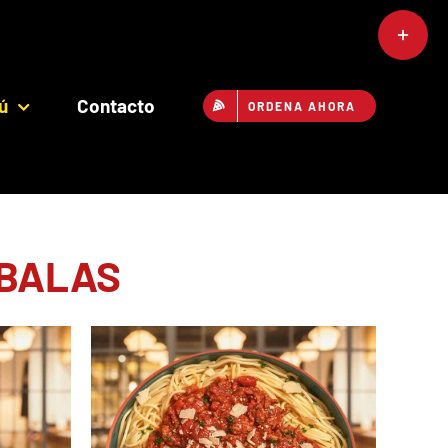
Toggle
Sliding
Bar
ú
Contacto
ORDENA AHORA
Area
EBALAS