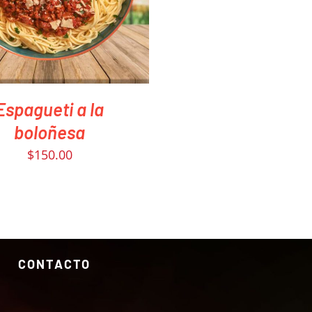
Espagueti a la
boloñesa
$
150.00
CONTACTO