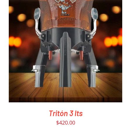
PEDIR AHORA
/
DETAILS
Tritón 3 lts
$
420.00