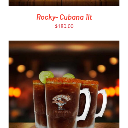
Rocky- Cubana 1lt
$
180.00
PEDIR AHORA
/
DETAILS