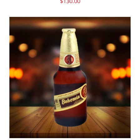
$
130.00
PEDIR AHORA
/
DETAILS