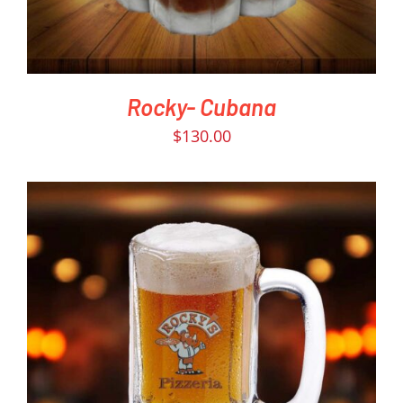
Rocky- Cubana
$
130.00
PEDIR AHORA
/
DETAILS