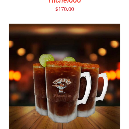
$
170.00
PEDIR AHORA
/
DETAILS