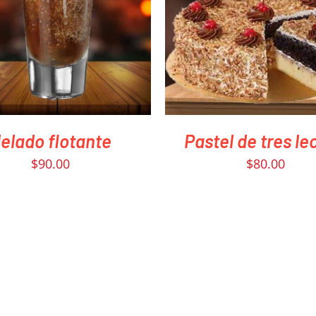
IR AHORA
/
QUICK VIEW
PEDIR AHORA
/
QUICK 
elado flotante
Pastel de tres le
$
90.00
$
80.00