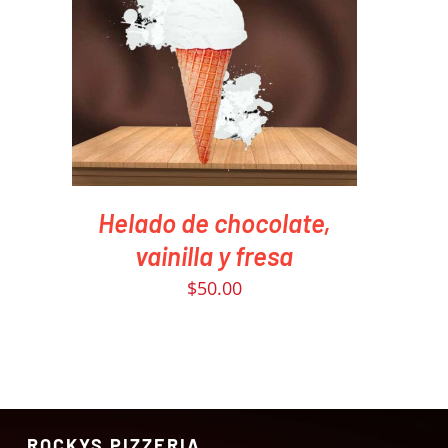
PEDIR AHORA
/
QUICK VIEW
Helado de chocolate,
vainilla y fresa
$
50.00
ROCKYS PIZZERIA