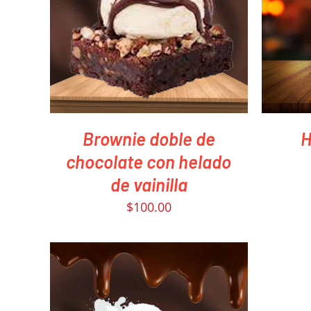
PEDIR AHORA
/
QUICK VIEW
PED
Brownie doble de
H
chocolate con helado
de vainilla
$
100.00