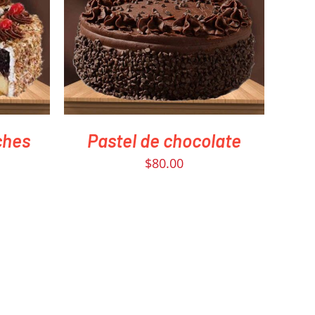
VIEW
PEDIR AHORA
/
QUICK VIEW
ches
Pastel de chocolate
$
80.00