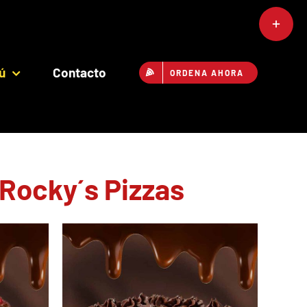
Toggle
Sliding
Bar
ú
Contacto
ORDENA AHORA
Area
 Rocky´s Pizzas