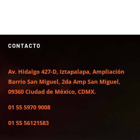
CONTACTO
Av. Hidalgo 427-D, Iztapalapa, Ampliación
Barrio San Miguel, 2da Amp San Miguel,
09360 Ciudad de México, CDMX.
01 55 5970 9008
01 55 56121583